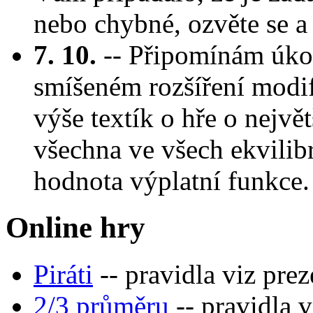
nebo chybné, ozvěte se a
7. 10.
-- Připomínám úkol
smíšeném rozšíření modifi
výše textík o hře o největ
všechna ve všech ekvilibr
hodnota výplatní funkce.
Online hry
Piráti
-- pravidla viz prez
2/3 průměru
-- pravidla v