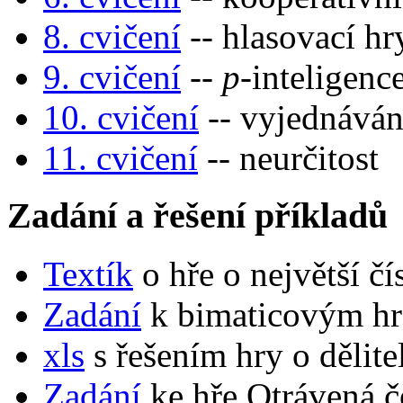
8. cvičení
-- hlasovací hr
9. cvičení
--
p
-inteligenc
10. cvičení
-- vyjednáván
11. cvičení
-- neurčitost
Zadání a řešení příkladů
Textík
o hře o největší čí
Zadání
k bimaticovým h
xls
s řešením hry o dělit
Zadání
ke hře Otrávená č