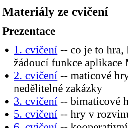
Materiály ze cvičení
Prezentace
1. cvičení
-- co je to hra,
žádoucí funkce aplikace
2. cvičení
-- maticové hry
nedělitelné zakázky
3. cvičení
-- bimaticové 
5. cvičení
-- hry v rozvin
6. cvičení
-- kooperativní