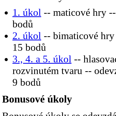
1. úkol
-- maticové hry -
bodů
2. úkol
-- bimaticové hry
15 bodů
3., 4. a 5. úkol
-- hlasovac
rozvinutém tvaru -- odevz
9 bodů
Bonusové úkoly
Bonusové úkoly se odevzdá