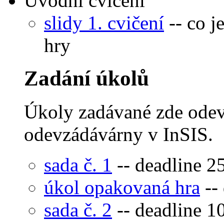
Úvodní cvičení
slidy 1. cvičení
-- co j
hry
Zadání úkolů
Úkoly zadávané zde odev
odevzádávárny v InSIS.
sada č. 1
-- deadline 25
úkol opakovaná hra
-- 
sada č. 2
-- deadline 10