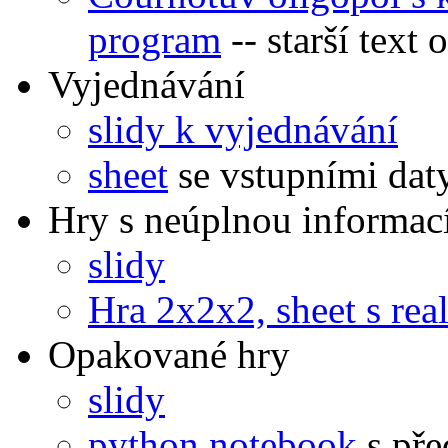
program
-- starší text
Vyjednávání
slidy k vyjednávání
sheet
se vstupními dat
Hry s neúplnou informac
slidy
Hra 2x2x2, sheet s rea
Opakované hry
slidy
python notebook
s pře