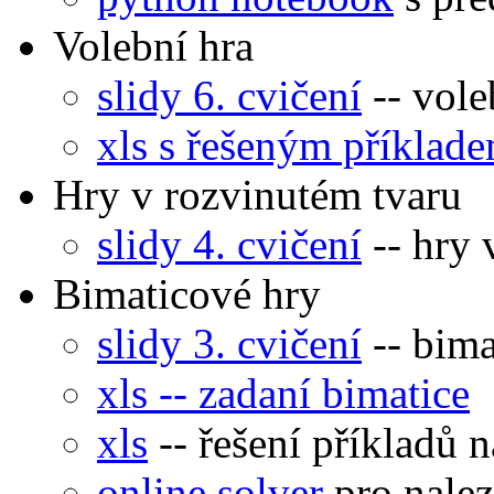
Volební hra
slidy 6. cvičení
-- vole
xls s řešeným příklade
Hry v rozvinutém tvaru
slidy 4. cvičení
-- hry 
Bimaticové hry
slidy 3. cvičení
-- bima
xls -- zadaní bimatice
xls
-- řešení příkladů 
online solver
pro nalez